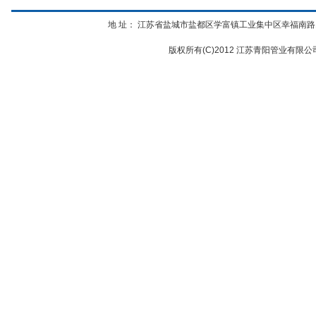
地 址： 江苏省盐城市盐都区学富镇工业集中区幸福南路12号 电话：
版权所有(C)2012 江苏青阳管业有限公司 All