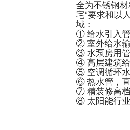
全为不锈钢材
宅”要求和以
域：
① 给水引入
② 室外给水
③ 水泵房用
④ 高层建筑
⑤ 空调循环
⑥ 热水管，
⑦ 精装修高
⑧ 太阳能行