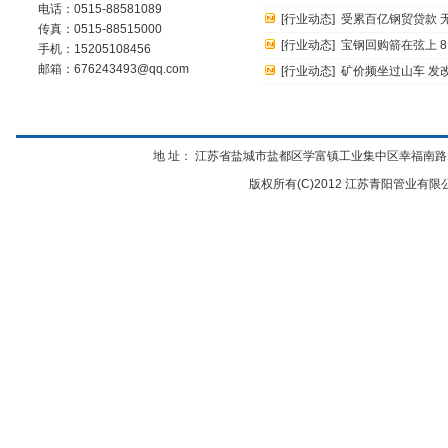
电话：0515-88581089
[
行业动态
]
受累百亿钢贸贷款 
传真：0515-88515000
[
行业动态
]
宝钢回购箭在弦上 
手机：15205108456
邮箱：676243493@qq.com
[
行业动态
]
矿价频坐过山车 发
地 址： 江苏省盐城市盐都区学富镇工业集中区幸福南路12号 电话：
版权所有(C)2012 江苏青阳管业有限公司 Al