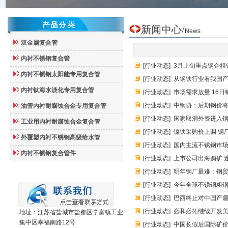
新闻
中心
/
News
双金属复合管
内衬不锈钢复合管
[
行业动态
]
3月上旬重点钢企粗
内衬不锈钢太阳能专用复合管
[
行业动态
]
从钢铁行业看我国
内衬钛海水淡化专用复合管
[
行业动态
]
市场需求放量 16日
[
行业动态
]
中钢协：后期钢价
油管内衬耐腐蚀合金专用复合管
[
行业动态
]
国家取消外资进入
工业用内衬耐腐蚀合金复合管
[
行业动态
]
镍铁采购价上调 钢
外覆塑内衬不锈钢高级给水管
[
行业动态
]
国内主流不锈钢市
内衬不锈钢复合管件
[
行业动态
]
上市公司出海购矿 
[
行业动态
]
明年钢厂最难：钢
[
行业动态
]
今年全球不锈钢粗
[
行业动态
]
巴西终止对中国产
[
行业动态
]
必和必拓继续开发美
地址：江苏省盐城市盐都区学富镇工业
集中区幸福南路12号
[
行业动态
]
中国长假后国际矿价涨