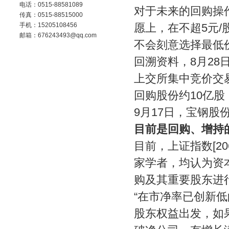
电话：0515-88581089
对于未来的回购操
传真：0515-88515000
手机：15205108456
愿上，在不超5元/
邮箱：676243493@qq.com
不会刻意选择最低
回溯资料，8月2
上交所集中竞价交
回购股份约10亿股
9月17日，宝钢股
目前是回购、增持
目前，上证指数[206
家学者，均认为资
购及其重要股东进
“在市净率已创新
股东权益出发，如