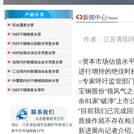
新闻
中心
/
News
双金属复合管
内衬不锈钢复合管
作者：江苏青阳
内衬不锈钢太阳能专用复合管
内衬钛海水淡化专用复合管
○资本市场估值水
油管内衬耐腐蚀合金专用复合管
进行增持的绝佳时
工业用内衬耐腐蚀合金复合管
○专家呼吁监管部
外覆塑内衬不锈钢高级给水管
宝钢股份“领风气之
内衬不锈钢复合管件
余81家“破净”上市
“目前我们已完成
质操作就不存在相关
地址：江苏省盐城市盐都区学富镇工业
新进展向记者介绍
集中区幸福南路12号