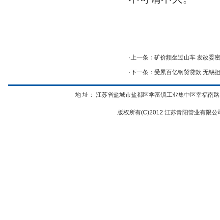
·上一条：
矿价频坐过山车 发改委
·下一条：
受累百亿钢贸贷款 无锡
地 址： 江苏省盐城市盐都区学富镇工业集中区幸福南路12号 电话：
版权所有(C)2012 江苏青阳管业有限公司 All